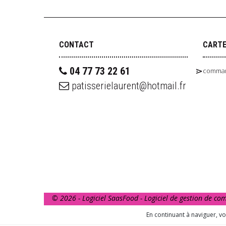
CONTACT
CART
04 77 73 22 61
comman
patisserielaurent@hotmail.fr
© 2026 - Logiciel
SaasFood - Logiciel de gestion de c
La vente d’alcool est strictement interdite aux mine
En continuant à naviguer, v