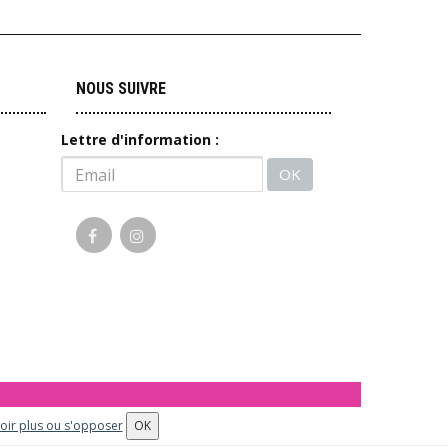
NOUS SUIVRE
Lettre d'information :
OK
odération.
oir plus ou s'opposer
OK