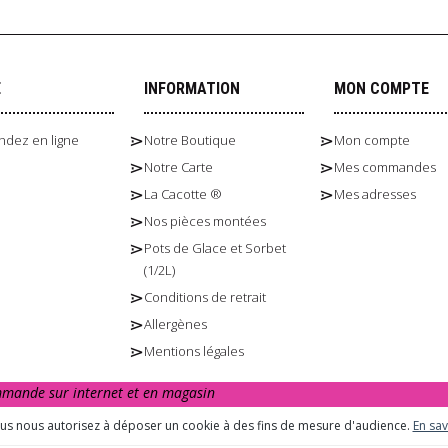
E
INFORMATION
MON COMPTE
dez en ligne
Notre Boutique
Mon compte
Notre Carte
Mes commandes
La Cacotte ®
Mes adresses
Nos pièces montées
Pots de Glace et Sorbet
(1/2L)
Conditions de retrait
Allergènes
Mentions légales
ommande sur internet et en magasin
urs. L’abus d’alcool est dangereux pour la santé. A consommer avec m
ous nous autorisez à déposer un cookie à des fins de mesure d'audience.
En sav