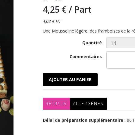
4,25 €
/ Part
4,03 € HT
Une Mousseline légère, des framboises de la rég
Quantité
Commentaires
AJOUTER AU PANIER
RETR/LIV
ALLERGÈNES
Délai de préparation supplémentaire :
96 