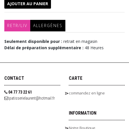
AJOUTER AU PANIER
RETR/LIV
ALLERGÈNES
Seulement disponible pour :
retrait en magasin
Délai de préparation supplémentaire :
48 Heures
CONTACT
CARTE
04 77 73 22 61
commandez en ligne
patisserielaurent@hotmail.fr
INFORMATION
Notre Boutique