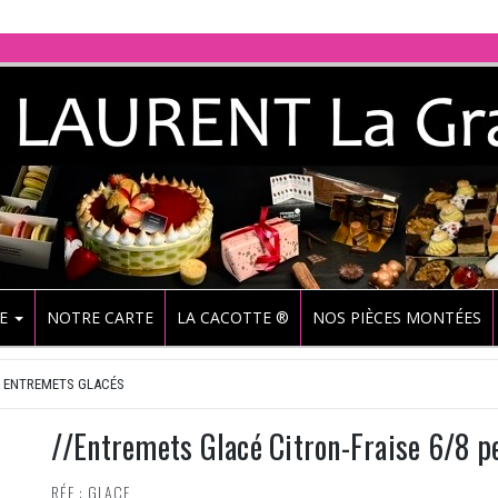
UE
NOTRE CARTE
LA CACOTTE ®
NOS PIÈCES MONTÉES
ENTREMETS GLACÉS
//Entremets Glacé Citron-Fraise 6/8 p
RÉF : GLACE