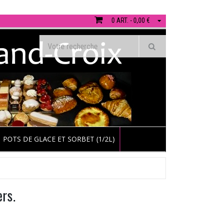
0 ART. - 0,00 €
POTS DE GLACE ET SORBET (1/2L)
ers.