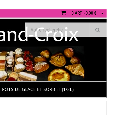
0 ART. - 0,00 €
POTS DE GLACE ET SORBET (1/2L)