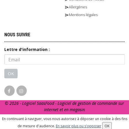
Allergènes
Mentions légales
NOUS SUIVRE
Lettre d'information :
OK
© 2026 - Logiciel
SaasFood - Logiciel de gestion de commande sur
internet et en magasin
La vente d’alcool est strictement interdite aux mineurs. L’abus
En continuant à naviguer, vous nous autorisez à déposer un cookie à des fins
d’alcool est dangereux pour la santé. A consommer avec
de mesure d'audience.
En savoir plus ou s'opposer
OK
modération.