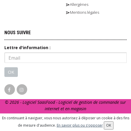
Allergènes
Mentions légales
NOUS SUIVRE
Lettre d'information :
OK
© 2026 - Logiciel
SaasFood - Logiciel de gestion de commande sur
internet et en magasin
La vente d’alcool est strictement interdite aux mineurs. L’abus
En continuant à naviguer, vous nous autorisez à déposer un cookie à des fins
d’alcool est dangereux pour la santé. A consommer avec
de mesure d'audience.
En savoir plus ou s'opposer
OK
modération.