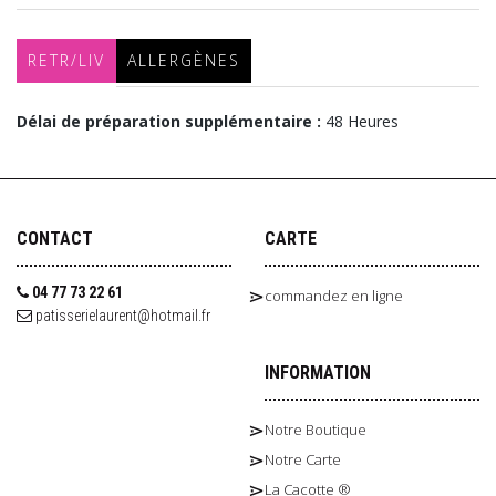
RETR/LIV
ALLERGÈNES
Délai de préparation supplémentaire :
48 Heures
CONTACT
CARTE
04 77 73 22 61
commandez en ligne
patisserielaurent@hotmail.fr
INFORMATION
Notre Boutique
Notre Carte
La Cacotte ®