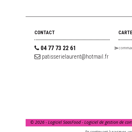
CONTACT
CART
04 77 73 22 61
comman
patisserielaurent@hotmail.fr
© 2026 - Logiciel
SaasFood - Logiciel de gestion de c
La vente d’alcool est strictement interdite aux mine
En continuant à naviguer, v