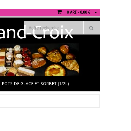
0 ART. - 0,00 €
POTS DE GLACE ET SORBET (1/2L)