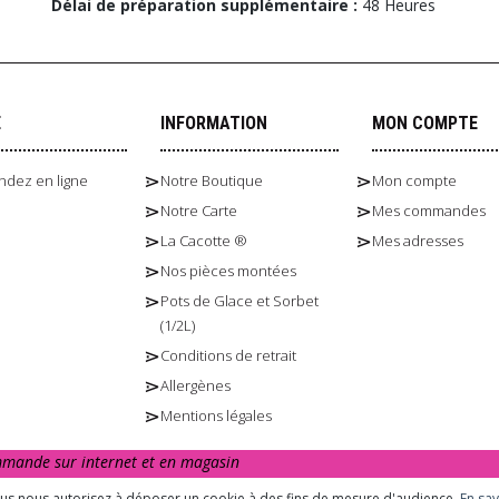
Délai de préparation supplémentaire :
48 Heures
E
INFORMATION
MON COMPTE
dez en ligne
Notre Boutique
Mon compte
Notre Carte
Mes commandes
La Cacotte ®
Mes adresses
Nos pièces montées
Pots de Glace et Sorbet
(1/2L)
Conditions de retrait
Allergènes
Mentions légales
ommande sur internet et en magasin
urs. L’abus d’alcool est dangereux pour la santé. A consommer avec m
ous nous autorisez à déposer un cookie à des fins de mesure d'audience.
En sav